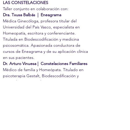
LAS CONSTELACIONES
Taller conjunto en colaboración con: 
Dra. Txusa Balbás  |  Eneagrama 
Médica Ginecóloga, profesora titular del 
Universidad del País Vasco, especialista en 
Homeopatía, escritora y conferenciante. 
Titulada en Biodescodificación y medicina 
psicosomática. Apasionada conductora de 
cursos de Eneagrama y de su aplicación clínica 
en sus pacientes.
Dr. Arturo Vinuesa |  Constelaciones Familiares
Médico de familia y Homeópata. Titulado en 
psicoterapia Gestalt, Biodescodificación y 
Constelaciones Familiares. Acompaña 
procesos terapeúticos alternando la medicina 
integrativa y la medicina psicosomática 
sistémica.
Mostrar más