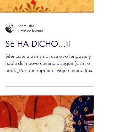
Karim Díaz
1 min de lectura
SE HA DICHO…II
Silénciate a ti mismo, usa otro lenguaje y
habla del nuevo camino a seguir (rasm-e
nou). ¿Por qué repetir el viejo camino (rasm-
e kohneh)...