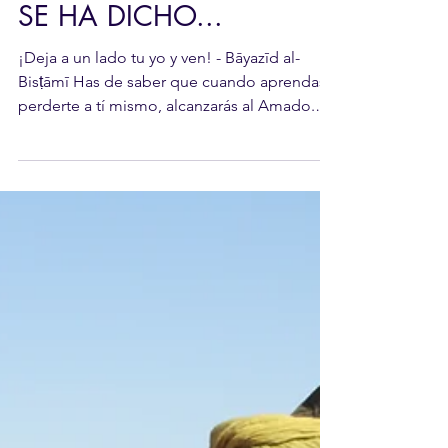
Karim Díaz
1 min de lectura
SE HA DICHO...
¡Deja a un lado tu yo y ven! - Bāyazīd al-
Bisṭāmī Has de saber que cuando aprendas a
perderte a tí mismo, alcanzarás al Amado.
No hay...