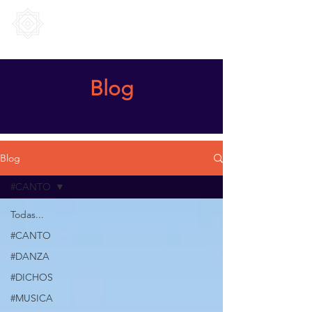
SUFI Mindfulness
Blog
Blog
#CANTO
Todas...
#CANTO
#DANZA
#DICHOS
#MUSICA